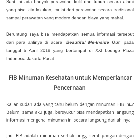
Saat ini ada banyak perawatan kulit dan tubuh secara alami
yang bisa kita lakukan, mulai dari perawatan secara tradisional
sampai perawatan yang modern dengan biaya yang mahal.
Beruntung saya bisa mendapatkan semua informasi tersebut
dari para ahlinya di acara "
Beautiful Me-Inside Out
" pada
tanggal 5 April 2018 yang bertempat di XXI Lounge Plaza
Indonesia Jakarta Pusat.
FIB Minuman Kesehatan untuk Memperlancar
Pencernaan.
Kalian sudah ada yang tahu belum dengan minuman FIB ini..?
Belum, sama aku juga, bersyukur bisa mendapatkan langsung
informasi mengenai minuman ini secara langsung dari ahlinya.
Jadi FIB adalah minuman serbuk tinggi serat pangan dengan