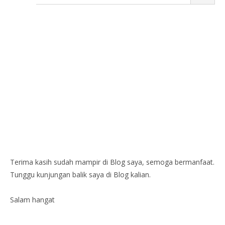
Terima kasih sudah mampir di Blog saya, semoga bermanfaat.
Tunggu kunjungan balik saya di Blog kalian.
Salam hangat