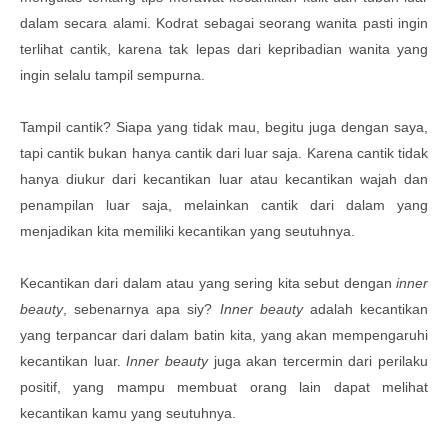
dalam secara alami. Kodrat sebagai seorang wanita pasti ingin
terlihat cantik, karena tak lepas dari kepribadian wanita yang
ingin selalu tampil sempurna.
Tampil cantik? Siapa yang tidak mau, begitu juga dengan saya,
tapi cantik bukan hanya cantik dari luar saja. Karena cantik tidak
hanya diukur dari kecantikan luar atau kecantikan wajah dan
penampilan luar saja, melainkan cantik dari dalam yang
menjadikan kita memiliki kecantikan yang seutuhnya.
Kecantikan dari dalam atau yang sering kita sebut dengan
inner
beauty
, sebenarnya apa siy?
Inner beauty
adalah kecantikan
yang terpancar dari dalam batin kita, yang akan mempengaruhi
kecantikan luar.
Inner beauty
juga akan tercermin dari perilaku
positif, yang mampu membuat orang lain dapat melihat
kecantikan kamu yang seutuhnya.