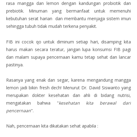
rasa mangga dan lemon dengan kandungan probiotik dan
prebiotik. Minuman yang bermanfaat untuk memenuhi
kebutuhan serat harian dan membantu menjaga sistem imun
sehingga tubuh tidak mudah terkena penyakit.
FIB ini cocok qo untuk diminum setiap hari, disamping kita
harus makan secara teratur, jangan lupa konsumsi FIB pagi
dan malam supaya pencernaan kamu tetap sehat dan lancar
pastinya.
Rasanya yang enak dan segar, karena mengandung mangga
lemon jadi bikin fresh dech! Menurut Dr. David Siswanto yang
merupakan dokter kesehatan dan ahli di bidang nutrisi,
mengatakan bahwa "
kesehatan kita berawal dari
pencernaan
".
Nah, pencernaan kita dikatakan sehat apabila :