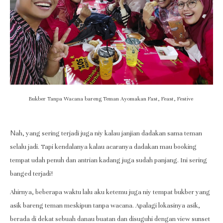
Bukber Tanpa Wacana bareng Teman Ayomakan Fast, Feast, Festive
N
ah, yang sering terjadi juga niy kalau janjian dadakan sama teman
selalu jadi. Tapi kendalanya kalau acaranya dadakan mau booking
tempat udah penuh dan antrian kadang juga sudah panjang. Ini sering
banged terjadi!
Ahirnya, beberapa waktu lalu aku ketemu juga niy tempat bukber yang
asik bareng teman meskipun tanpa wacana. Apalagi lokasinya asik,
berada di dekat sebuah danau buatan dan disuguhi dengan view sunset