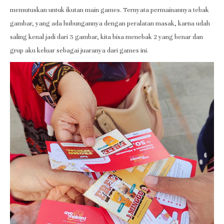
memutuskan untuk ikutan main games. Ternyata permainannya tebak
gambar, yang ada hubungannya dengan peralatan masak, karna udah
saling kenal jadi dari 3 gambar, kita bisa menebak 2 yang benar dan
grup aku keluar sebagai juaranya dari games ini.