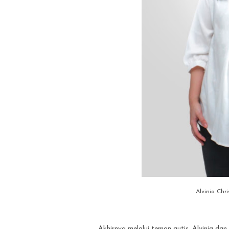
Alvinia Chr
Akhirnya melalui teman autis, Alvinia d