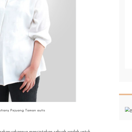
istiany Pejuang Taman autis
an rekan-rekannya menciptakan sebuah wadah untuk