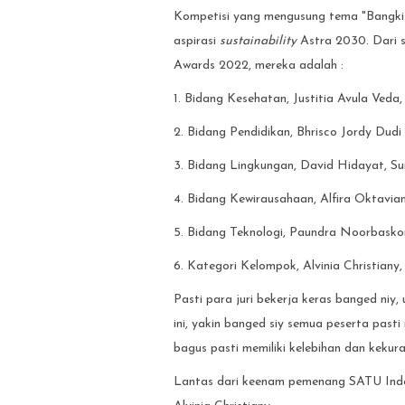
Kompetisi yang mengusung tema "Bangki
aspirasi
sustainability
Astra 2030. Dari 
Awards 2022, mereka adalah :
1. Bidang Kesehatan, Justitia Avula Veda
2. Bidang Pendidikan, Bhrisco Jordy Dud
3. Bidang Lingkungan, David Hidayat, S
4. Bidang Kewirausahaan, Alfira Oktavian
5. Bidang Teknologi, Paundra Noorbasko
6. Kategori Kelompok, Alvinia Christiany
Pasti para juri bekerja keras banged ni
ini, yakin banged siy semua peserta past
bagus pasti memiliki kelebihan dan keku
Lantas dari keenam pemenang SATU Indon