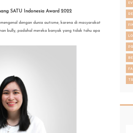
EV
enang SATU Indonesia Award 2022
RE
 mengenal dengan dunia autisme, karena di masyarakat
FI
ahan bully, padahal mereka banyak yang tidak tahu apa
L
P
B
FA
TR