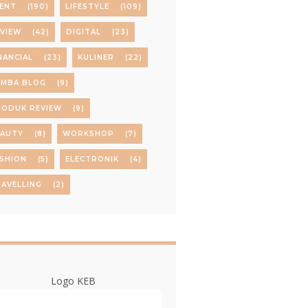
ENT
(190)
LIFESTYLE
(109)
VIEW
(42)
DIGITAL
(23)
NANCIAL
(23)
KULINER
(22)
OMBA BLOG
(9)
RODUK REVIEW
(9)
EAUTY
(8)
WORKSHOP
(7)
SHION
(5)
ELECTRONIK
(4)
AVELLING
(2)
Logo KEB