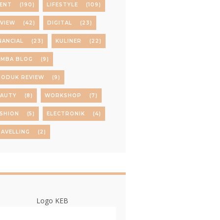
ENT
(190)
LIFESTYLE
(109)
VIEW
(42)
DIGITAL
(23)
NANCIAL
(23)
KULINER
(22)
OMBA BLOG
(9)
RODUK REVIEW
(9)
EAUTY
(8)
WORKSHOP
(7)
SHION
(5)
ELECTRONIK
(4)
AVELLING
(2)
Logo KEB