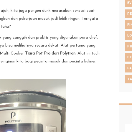
EV
jah, kita juga pengen dunk merasakan sensasi saat
RE
gkan dan pekerjaan masak jadi lebih ringan. Ternyata
FI
 tahu?
L
ak yang canggih dan praktis yang digunakan para chef,
aya bisa melihatnya secara dekat. Alat pertama yang
P
 Multi Cooker
Tiara Pot Pro dari Polytron
. Alat ini tuch
B
inginan kita bagi pecinta masak dan pecinta kuliner.
FA
TR