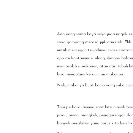
Ada yang sama kaya saya juga nggak ser
saya gampang merasa jijik dan risih. Ehh 
untuk mencegah terjadinya cross-contamin
apa itu kontaminasi silang, dimana bakt
memasak ke makanan, atau dari tubuh kit
bisa mengalami keracunan makanan.
Nah, makanya buat kamu yang suka cuci t
Tapi perkara lainnya saat kita masak bia
pisau, piring, mangkok, penggorengan da
banyak peralatan yang harus kita bersihka