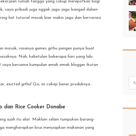
pekerjaan rumah tangga yang cukup merepotkan bagi
sak, saya pribadi juga nggak jago-jago banged dalam
ring liat tutorial masak biar makin jago dan bervariasi
atan masak, rasanya gemes githu pengen punya buat
masaknya. Nah, kebetulan beberapa hari yang lalu
2 saya bersama kumpulan emak-emak blogger ikutan
ar, exicted githu! Qo, ini cakep bener produknya..
o dan Rice Cooker Donabe
ng ajah itu alat. Maklum selain tumpukan barang-
 juga mengharapkan bisa menyiapkan makanan yang