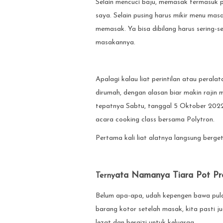
Selain mencuci baju, memasak termasuk 
saya. Selain pusing harus mikir menu ma
memasak. Ya bisa dibilang harus sering-se
masakannya.
Apalagi kalau liat perintilan atau peral
dirumah, dengan alasan biar makin rajin 
tepatnya Sabtu, tanggal 5 Oktober 202
acara cooking class bersama Polytron.
Pertama kali liat alatnya langsung berget
ata Namanya Tiara Pot Pr
Terny
Belum apa-apa, udah kepengen bawa pula
barang kotor setelah masak, kita pasti
lezat dan bergizi untuk keluarga.