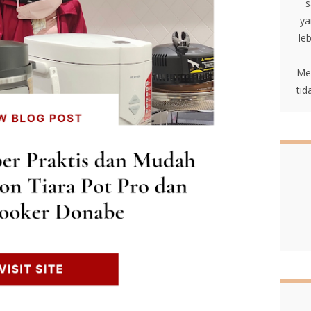
s
ya
le
Me
tid