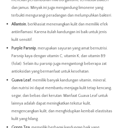
menekan pertumbuhan mikroorganisme termasuk bakteri
dan jamus. Minyak ini juga mengandung limonene yang
terbukti mengurangi peradangan dan melumpuhkan bakteri.
Allantoin
, berkhasiat menenangkan kulit dan memiliki efek
antiinflamasi. Karena itulah kandungan ini baik untuk jenis
kulit sensitif.
Purple Parsnip
,
merupakan sayuran yang amat bernutrisi.
Parsnip kaya dengan vitamin C, vitamin K, dan vitamin B9
(folat). Selain itu
parsnip juga mengantongi beberapa zat
antioksidan yang bermanfaat untuk kesehatan.
Guava Leaf
, memiliki banyak kandungan vitamin, mineral,
dan nutrisi ini dapat membantu menjaga kulit tetap kencang,
segar, dan bebas dari kerutan. Manfaat Guava Leaf untuk
lainnya adalah dapat meningkatkan tekstur kulit,
mengencangkan kulit, dan menghidupkan kembali elastisitas
kulit yang hilang.
Green Tea
, memeiliki berbagai kandungan baik yang