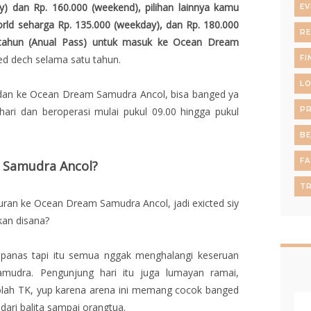
) dan Rp. 160.000 (weekend), pilihan lainnya kamu
EV
orld seharga Rp. 135.000 (weekday), dan Rp. 180.000
RE
u tahun (Anual Pass) untuk masuk ke Ocean Dream
ed dech selama satu tahun.
FI
L
dan ke Ocean Dream Samudra Ancol, bisa banged ya
hari dan beroperasi mulai pukul 09.00 hingga pukul
P
B
FA
 Samudra Ancol?
TR
iburan ke Ocean Dream Samudra Ancol, jadi exicted siy
kan disana?
 panas tapi itu semua nggak menghalangi keseruan
udra. Pengunjung hari itu juga lumayan ramai,
olah TK, yup karena arena ini memang cocok banged
 dari balita sampai orangtua.