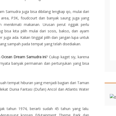
am Samudra juga bisa dibilang lengkap qo, mulai dari
t area, P3K, foudcourt dan banyak saung juga yang
 dan menikmati makanan. Urusan perut nggak perlu
 bisa kita pilih mulai dari sosis, bakso, dan ayam
juga ada. Kalian tinggal pilih dan jangan lupa untuk
buang sampah pada tempat yang telah disediakan.
rea Ocean Dream Samudra ini
? Cukup kaget siy, karena
rnyata banyak permainan dan pertunjukan yang bisa
ah tempat hiburan yang menjadi bagian dari Taman
dekat Dunia Fantasi (Dufan) Ancol dan Atlantis Water
ak tahun 1974, berarti sudah 45 tahun yang lalu.
Mengusung konsep Edutainment Theme Park dan