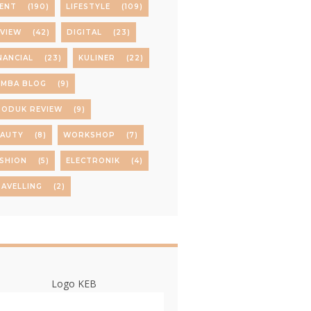
ENT
(190)
LIFESTYLE
(109)
VIEW
(42)
DIGITAL
(23)
NANCIAL
(23)
KULINER
(22)
OMBA BLOG
(9)
RODUK REVIEW
(9)
EAUTY
(8)
WORKSHOP
(7)
SHION
(5)
ELECTRONIK
(4)
AVELLING
(2)
Logo KEB