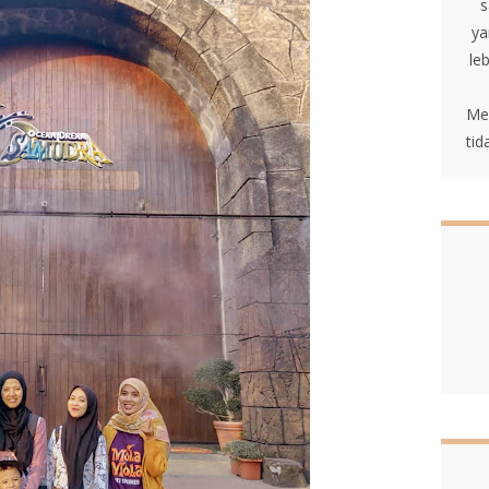
s
ya
le
Me
tid