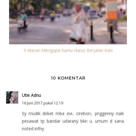
5 Alasan Mengapa Kamu Harus Berjalan Kaki
10 KOMENTAR
Utie Adnu
16 Juni 2017 pukul 12.19
Sy mudik deket mba evi.. cirebon.. pnggenny naik
pesawat tp bandar udarany bkn u. umum d sana
noted infny